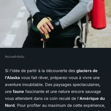
Accueil
›
Actu
ACTU
Comment préparer une
Si l'idée de partir à la découverte des
glaciers de
l'Alaska
vous fait rêver, préparez-vous à vivre une
expédition pour découvrir les
aventure inoubliable. Des paysages spectaculaires,
glaciers de l'Alaska ?
une
faune
fascinante et une nature encore sauvage
vous attendent dans ce coin reculé de l'
Amérique du
Aya
•
5 juin 2024
•
6 min de lecture
Nord
. Pour profiter au maximum de cette expérience,