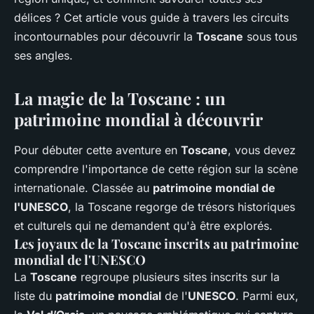
Aya
•
5 juin 2024
•
5 min de lecture
délices ? Cet article vous guide à travers les circuits
incontournables pour découvrir la
Toscane
sous tous
ses angles.
La magie de la Toscane : un
patrimoine mondial à découvrir
Pour débuter cette aventure en
Toscane
, vous devez
comprendre l'importance de cette région sur la scène
internationale. Classée au
patrimoine mondial de
l'UNESCO
, la Toscane regorge de trésors historiques
et culturels qui ne demandent qu'à être explorés.
Les joyaux de la Toscane inscrits au patrimoine
mondial de l'UNESCO
La
Toscane
regroupe plusieurs sites inscrits sur la
liste du
patrimoine mondial
de l'
UNESCO
. Parmi eux,