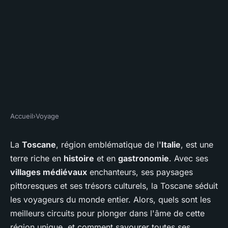
Accueil
›
Voyage
VOYAGE
Quels sont les meilleurs
La
Toscane
, région emblématique de l'
Italie
, est une
terre riche en
histoire
et en
gastronomie
. Avec ses
circuits pour découvrir les
villages médiévaux
enchanteurs, ses paysages
villages médiévaux en
pittoresques et ses trésors culturels, la Toscane séduit
Toscane, Italie : histoire et
les voyageurs du monde entier. Alors, quels sont les
gastronomie ?
meilleurs circuits pour plonger dans l'âme de cette
région unique, et comment savourer toutes ses