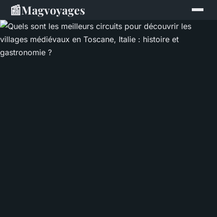
📰
Magvoyages