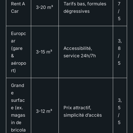
Rent A
Tarifs bas, formules
7
3-20 m³
Car
dégressives
/
5
Europc
ar
3,
(gare
Accessibilité,
8
3-15 m³
&
service 24h/7h
/
aéropo
5
rt)
Grand
e
surfac
3,
e (ex.
Prix attractif,
5
3-12 m³
magas
simplicité d’accès
/
in de
5
bricola