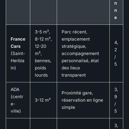
n
n
e
3-5 m³,
Parc récent,
France
8-12 m³,
emplacement
4,
Cars
12-20
stratégique,
2
(Saint-
m³,
accompagnement
/
Herbla
bennes,
personnalisé, état
5
in)
poids
des lieux
lourds
transparent
ADA
3,
Proximité gare,
(centr
9
3-12 m³
réservation en ligne
e-
/
simple
ville)
5
3,