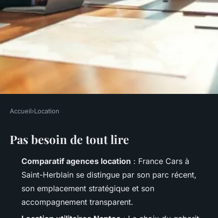
Accueil
›
Location
LOCATION
Pas besoin de tout lire
Guide pratique pour bien
choisir une agence de location
Comparatif agences location
: France Cars à
d'utilitaires à Nantes
Saint-Herblain se distingue par son parc récent,
son emplacement stratégique et son
Callista
•
10/03/2026 20:15
•
11 min de lecture
accompagnement transparent.